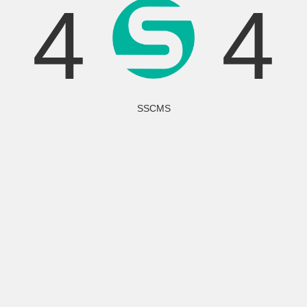
4
4
SSCMS