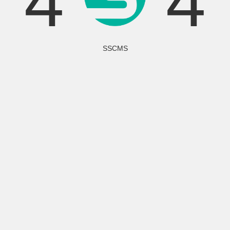
4
4
SSCMS