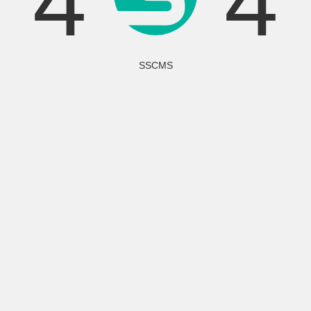
4
4
SSCMS