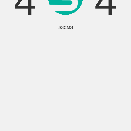
4
4
SSCMS