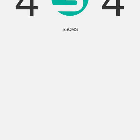
4
4
SSCMS