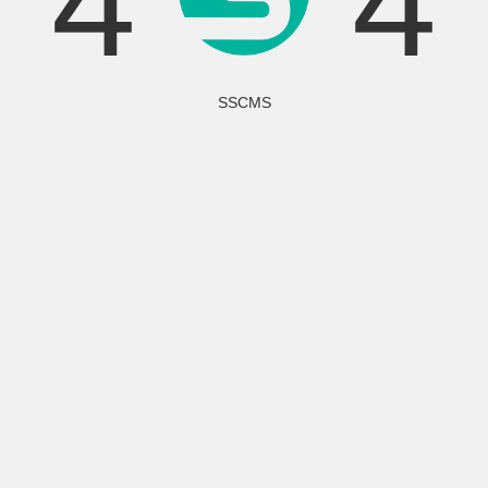
4
4
SSCMS