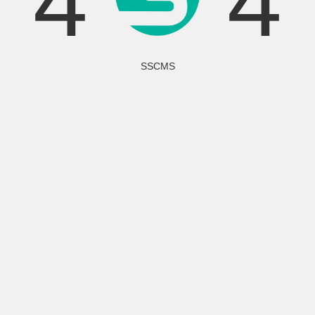
4
4
SSCMS